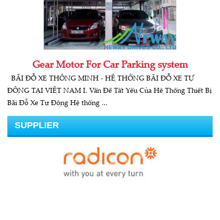
ĐỘNG CƠ CG-ẤN ĐỘ
Gear Motor For Car Parking system
BÃI ĐỖ XE THÔNG MINH - HỆ THỐNG BÃI ĐỖ XE TỰ
ĐỘNG TẠI VIỆT NAM I. Vấn Đề Tất Yếu Của Hệ Thống Thiết Bị
Bãi Đỗ Xe Tự Động Hệ thống ...
SUPPLIER