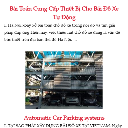
Bài Toán Cung Cấp Thiết Bị Cho Bãi Đỗ Xe
Tự Động
I. Hà Nội xoay xở bài toán chỗ đỗ xe trong nội đô và tìm giải
pháp đáp ứng Hiện nay, việc thiếu hụt chỗ đỗ xe đang là vấn đề
bức thiết trên địa bàn thủ đô Hà Nội. ...
Automatic Car Parking systems
I. TẠI SAO PHẢI XÂY DỰNG BÃI ĐỖ XE TẠI VIETNAM. Ngày