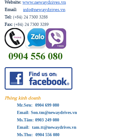
Website:
www.newaydrives.vn
Email:
info@newaydrives.vn
Tel:
(+84) 24 7300 3288
Fax:
(+84) 24 7300 3289
ĐỘNG CƠ LIỀN HỘP
GIẢM TỐC REXNORD
Phòng kinh doanh
Mr.Sơn: 0904 699 080
Email: Son.tm@newaydrives.vn
Ms.Tâm: 0903 249 080
Email: tam.tt@newaydrives.vn
Ms.Thu: 0904 556 080