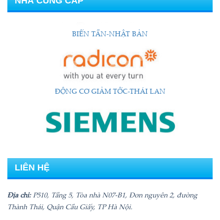
NHÀ CUNG CẤP
BIẾN TẦN-NHẬT BẢN
ĐỘNG CƠ GIẢM TỐC-THÁI LAN
ĐỘNG CƠ SIMENS
SAMYANG-HÀN QUỐC
LIÊN HỆ
Địa chỉ:
P510, Tầng 5, Tòa nhà N07-B1, Đơn nguyên 2, đường
Thành Thái, Quận Cầu Giấy, TP Hà Nội.