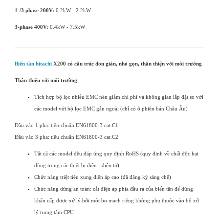
1-/3 phase 200V:
0.2kW - 2.2kW
3-phase 400V:
0.4kW - 7.5kW
Biến tần hitachi
X200 có cấu trúc đơn giản, nhỏ gọn, thân thiện với môi trường
Thân thiện với môi trường
Tích hợp bộ lọc nhiễu EMC nên giảm chi phí và không gian lắp đặt so với
các model với bộ lọc EMC gắn ngoài (chỉ có ở phiên bản Châu Âu)
Đầu vào 1 pha: tiêu chuẩn EN61800-3 cat.C1
Đầu vào 3 pha: tiêu chuẩn EN61800-3 cat.C2
Tất cả các model đều đáp ứng quy định RoHS (quy định về chất độc hại
dùng trong các thiết bị điện - điện tử)
Chức năng triệt tiêu xung điện áp cao (đã đăng ký sáng chế)
Chức năng dừng an toàn: cắt điện áp phía đầu ra của biến tần để dừng
khẩn cấp được xử lý bởi một bo mạch riêng không phụ thuộc vào bộ xử
lý trung tâm CPU