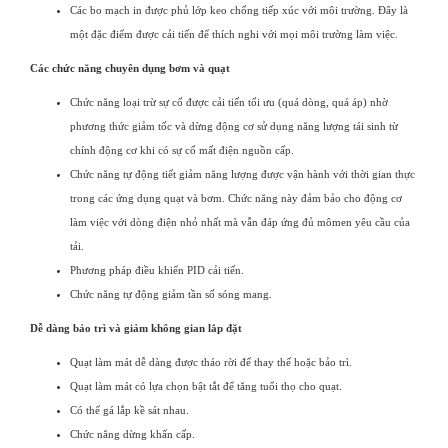
Các bo mạch in được phủ lớp keo chống tiếp xúc với môi trường. Đây là
một đặc điểm được cải tiến để thích nghi với mọi môi trường làm việc.
Các chức năng chuyên dụng bơm và quạt
Chức năng loại trừ sự cố được cải tiến tối ưu (quá dòng, quá áp) nhờ
phương thức giảm tốc và dừng động cơ sử dụng năng lượng tái sinh từ
chính động cơ khi có sự cố mất điện nguồn cấp.
Chức năng tự động tiết giảm năng lượng được vận hành với thời gian thực
trong các ứng dụng quạt và bơm. Chức năng này đảm bảo cho động cơ
làm việc với dòng điện nhỏ nhất mà vẫn đáp ứng đủ mômen yêu cầu của
tải.
Phương pháp điều khiển PID cải tiến.
Chức năng tự động giảm tần số sóng mang.
Dễ dàng bảo trì và giảm không gian lắp đặt
Quạt làm mát dễ dàng được tháo rời để thay thế hoặc bảo trì.
Quạt làm mát có lựa chọn bật tắt để tăng tuổi thọ cho quạt.
Có thể gá lắp kề sát nhau.
Chức năng dừng khẩn cấp.