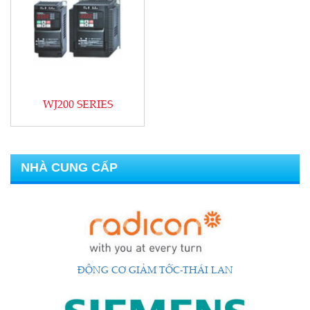
ĐỘNG CƠ CG-ẤN ĐỘ
HỘP GIẢM TỐC-ẤN ĐỘ
WJ200 SERIES
NHÀ CUNG CẤP
BIẾN TẦN-NHẬT BẢN
ĐỘNG CƠ GIẢM TỐC-THÁI LAN