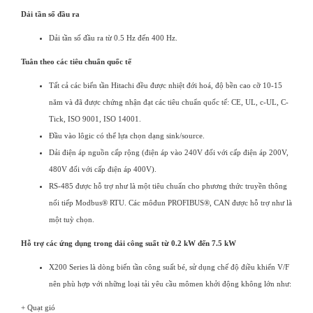
Dải tần số đầu ra
Dải tần số đầu ra từ 0.5 Hz đến 400 Hz.
Tuân theo các tiêu chuẩn quốc tế
Tất cả các biến tần Hitachi đều được nhiệt đới hoá, độ bền cao cỡ 10-15
năm và đã được chứng nhận đạt các tiêu chuẩn quốc tế: CE, UL, c-UL, C-
Tick, ISO 9001, ISO 14001.
Đầu vào lôgic có thể lựa chọn dạng sink/source.
Dải điện áp nguồn cấp rộng (điện áp vào 240V đối với cấp điện áp 200V,
480V đối với cấp điện áp 400V).
RS-485 được hỗ trợ như là một tiêu chuẩn cho phương thức truyền thông
nối tiếp Modbus® RTU. Các môđun PROFIBUS®, CAN được hỗ trợ như là
một tuỳ chọn.
Hỗ trợ các ứng dụng trong dải công suất từ 0.2 kW đến 7.5 kW
X200 Series là dòng biến tần công suất bé, sử dụng chế độ điều khiển V/F
nên phù hợp với những loại tải yêu cầu mômen khởi động không lớn như:
+ Quạt gió