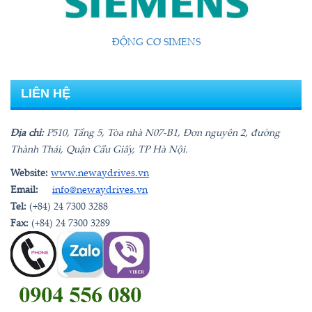
ĐỘNG CƠ SIMENS
SAMYANG-HÀN QUỐC
LIÊN HỆ
Địa chỉ:
P510, Tầng 5, Tòa nhà N07-B1, Đơn nguyên 2, đường
Thành Thái, Quận Cầu Giấy, TP Hà Nội.
Website:
www.newaydrives.vn
Email:
info@newaydrives.vn
Tel:
(+84) 24 7300 3288
Fax:
(+84) 24 7300 3289
ĐỘNG CƠ LIỀN HỘP
GIẢM TỐC REXNORD